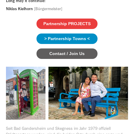
Long may it continue!
Niklas Kielhorn
[Bürgermeister]
Partnership PROJECTS
> Partnership Towns <
Contact / Join Us
Seit Bad Gandersheim und Skegness im Jahr 1979 offiziell